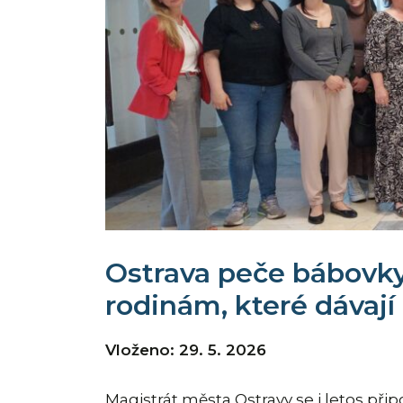
Ostrava peče bábovky
rodinám, které dávaj
Vloženo: 29. 5. 2026
Magistrát města Ostravy se i letos při