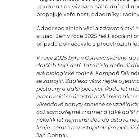
upozornit na význam náhradní rodinn
propojuje veřejnost, odborníky i rodin
Odbor sociálních věcí a zdravotnictví 
situaci. Jen v roce 2025 řešili sociální
případů pokračovalo z předchozích let
V roce 2025 bylo v Ostravě svěřeno do
dalších 1243 dětí. Tato čísla definují dů
své biologické rodině. Kampaň Dík náh
se zapojili. Zdaleka však nejde o jedin
pěstouny a další pečující. Řadu let 
pracovníci se účastní rozličných akcí 
víkendové pobyty spojené se vzděláváním
což samozřejmě znamená také další ná
několik let nejmenší dětí do ústavu ne
kraje. Těmto nezastupitelným pečující
Jan Dohnal.