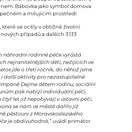
m dnem. Bábovka jako symbol domova
ezpečném a milujícím prostředí.
teré se ocitly v obtížné životní
2 nových případů a dalších 3 133
m náhradní rodinné péče vyrůstá
ch nejranitelnějších dětí, nežijících ve
os jde o třetí ročník, do něhož jsme
i další aktivity pro nezastupitelné
 kampaně Dejme dětem rodinu, sociální
unům pak nabízí individuální péči,
tyř let již nepobývají v ústavní péči,
ona se nám ve městě dařilo již
adně pěstouni z Moravskoslezského
éče je obdivuhodná,“
uvádí primátor