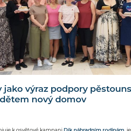
 jako výraz podpory pěstouns
í dětem nový domov
pojuje k osvětové kampani
Dík náhradním rodinám
, 