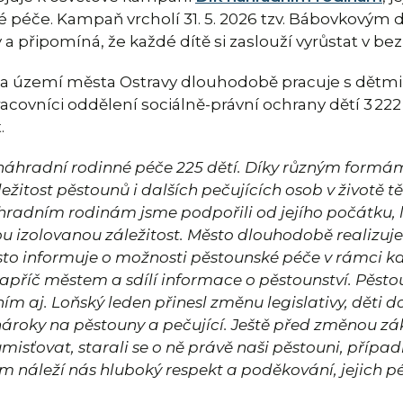
é péče. Kampaň vrcholí 31. 5. 2026 tzv. Bábovkový
y a připomíná, že každé dítě si zaslouží vyrůstat v b
na území města Ostravy dlouhodobě pracuje s dětmi, k
 pracovníci oddělení sociálně-právní ochrany dětí 3 22
.
 náhradní rodinné péče 225 dětí. Díky různým formá
ležitost pěstounů i dalších pečujících osob v životě tě
radním rodinám jsme podpořili od jejího počátku, let
ou izolovanou záležitost. Město dlouhodobě realizuje 
město informuje o možnosti pěstounské péče v rámci
napříč městem a sdílí informace o pěstounství. Pěsto
 aj. Loňský leden přinesl změnu legislativy, děti do č
roky na pěstouny a pečující. Ještě před změnou zák
umisťovat, starali se o ně právě naši pěstouni, příp
m náleží nás hluboký respekt a poděkování, jejich p