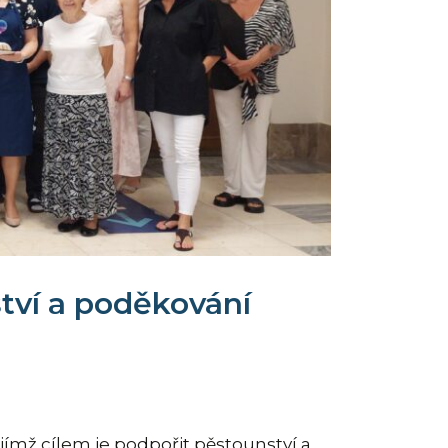
tví a poděkování
jejímž cílem je podpořit pěstounství a