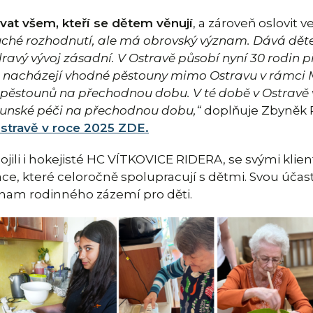
vat všem, kteří se dětem věnují
, a zároveň oslovit 
uché rozhodnutí, ale má obrovský význam. Dává děte
zdravý vývoj zásadní. V Ostravě působí nyní 30 rodin 
ti nacházejí vhodné pěstouny mimo Ostravu v rámci 
 pěstounů na přechodnou dobu. V té době v Ostravě 
stounské péči na přechodnou dobu,“
doplňuje Zbyněk P
Ostravě v roce 2025 ZDE.
ili i hokejisté HC VÍTKOVICE RIDERA, se svými klien
ace, které celoročně spolupracují s dětmi. Svou účas
nam rodinného zázemí pro děti.