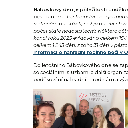
Bábovkový den je příležitostí poděko
pěstounem.
„Pěstounství není jednod
rodinném prostředí, což je pro jejich 
počet stále nedostatečný. Některé dě
konci roku 2025 evidováno celkem 154
celkem 1 243 dětí, z toho 31 dětí v pě
informací o náhradní rodinné péči v 
Do letošního Bábovkového dne se zapoj
se sociálními službami a další organiz
poděkování náhradním rodinám a výz