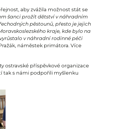
veřejnost, aby zvážila možnost stát se
m šanci prožít dětství v náhradním
přechodných pěstounů, přesto je jejich
Moravskoslezského kraje, kde bylo na
vyrůstalo v náhradní rodinné péči
ražák, náměstek primátora. Více
ty ostravské příspěvkové organizace
tí tak s námi podpořili myšlenku