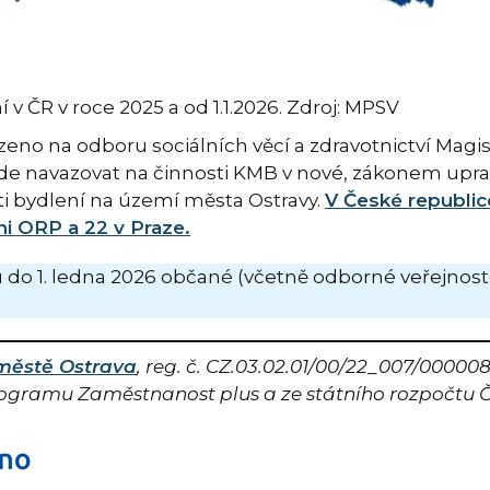
v ČR v roce 2025 a od 1.1.2026. Zdroj: MPSV
ízeno na odboru sociálních věcí a zdravotnictví Mag
ude navazovat na činnosti KMB v nové, zákonem upr
ti bydlení na území města Ostravy.
V České republic
ni ORP a 22 v Praze.
 do 1. ledna 2026 občané (včetně odborné veřejnost
 městě Ostrava
, reg. č. CZ.03.02.01/00/22_007/00000
rogramu Zaměstnanost plus a ze státního rozpočtu Č