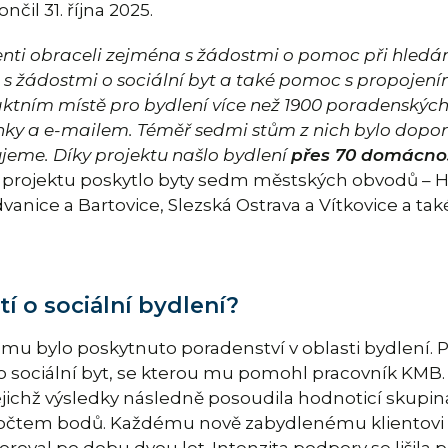
nčil 31. října 2025.
ienti obraceli zejména s žádostmi o pomoc při hledá
, s žádostmi o sociální byt a také pomoc s propojení
tním místě pro bydlení více než 1900 poradenských
inky a e-mailem. Téměř sedmi stům z nich bylo doporu
ujeme. Díky projektu našlo bydlení
přes 70 domácno
y projektu poskytlo byty sedm městských obvodů – H
dvanice a Bartovice, Slezská Ostrava a Vítkovice a 
tí o sociální bydlení?
e mu bylo poskytnuto poradenství v oblasti bydlení
o sociální byt, se kterou mu pomohl pracovník KMB.
jejichž výsledky následně posoudila hodnoticí skupin
 počtem bodů. Každému nově zabydlenému klientovi by
roval po dobu dvou let. Intenzita podpory se lišila 