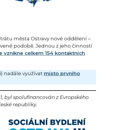
istrátu města Ostravy nové oddělení –
avené podobě. Jednou z jeho činností
e vznikne celkem 154 kontaktních
i) nadále využívat
místo prvního
81, byl spolufinancován z Evropského
eské republiky.