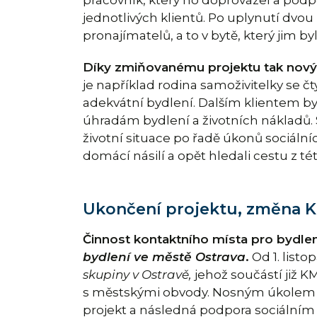
jednotlivých klientů. Po uplynutí dvo
pronajímatelů, a to v bytě, který jim b
Díky zmiňovanému projektu tak nový d
je například rodina samoživitelky se č
adekvátní bydlení. Dalším klientem byl
úhradám bydlení a životních nákladů. S
životní situace po řadě úkonů sociálníc
domácí násilí a opět hledali cestu z té
Ukončení projektu, změna 
Činnost kontaktního místa pro bydlení
bydlení ve městě Ostrava
.
Od 1. list
skupiny v Ostravě,
jehož součástí již 
s městskými obvody. Nosným úkolem n
projekt a následná podpora sociálním