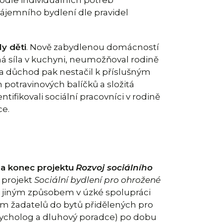
nájemního bydlení dle pravidel
y děti
. Nově zabydlenou domácností
ná síla v kuchyni, neumožňoval rodině
e a důchod pak nestačil k příslušným
 potravinových balíčků a složitá
tifikovali sociální pracovníci v rodině
ce.
na konec projektu
Rozvoj sociálního
 projekt
Sociální bydlení pro ohrožené
at jiným způsobem v úzké spolupráci
 žadatelů do bytů přidělených pro
sycholog a dluhový poradce) po dobu