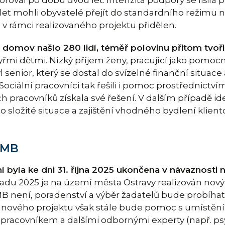
u let mohli obyvatelé přejít do standardního režimu 
yl v rámci realizovaného projektu přidělen.
omov našlo 280 lidí, téměř polovinu přitom tvořil
tyřmi dětmi. Nízký příjem ženy, pracující jako pomoc
 senior, který se dostal do svízelné finanční situac
ociální pracovníci tak řešili i pomoc prostřednictvím
h pracovníků získala své řešení. V dalším případě iden
to složité situace a zajištění vhodného bydlení klient
KMB
 byla ke dni 31. října 2025 ukončena v návaznosti 
opadu 2025 je na území města Ostravy realizován nový
KMB není, poradenství a výběr žadatelů bude probíh
ového projektu však stále bude pomoc s umístěním
 pracovníkem a dalšími odbornými experty (např. p