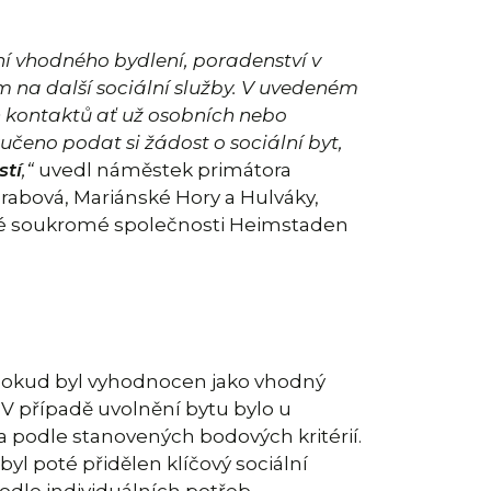
ní vhodného bydlení, poradenství v
m na další sociální služby. V uvedeném
 kontaktů ať už osobních nebo
čeno podat si žádost o sociální byt,
stí
,“
uvedl náměstek primátora
rabová, Mariánské Hory a Hulváky,
také soukromé společnosti Heimstaden
. Pokud byl vyhodnocen jako vhodný
 V případě uvolnění bytu bylo u
a podle stanovených bodových kritérií.
l poté přidělen klíčový sociální
podle individuálních potřeb