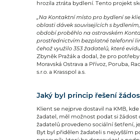
hrozila ztráta bydlení. Tento projekt sko
„Na Kontaktní místo pro bydlení se kl
oblasti dávek souvisejících s bydlením
období proběhlo na ostravském Kontak
prostřednictvím bezplatné telefonní l
čehož využilo 353 žadatelů, které evid
Zbyněk Pražák a dodal, že pro potřeb
Moravská Ostrava a Přívoz, Poruba, Ra
s.r.o. a Krasspol a.s.
Jaký byl princip řešení žádos
Klient se nejprve dostavil na KMB, kd
žadatel, měl možnost podat si žádost 
žadatelů provedeno sociální šetření, 
Byt byl přidělen žadateli s nejvyšším
pracovník, který ho doprovázel a podpo