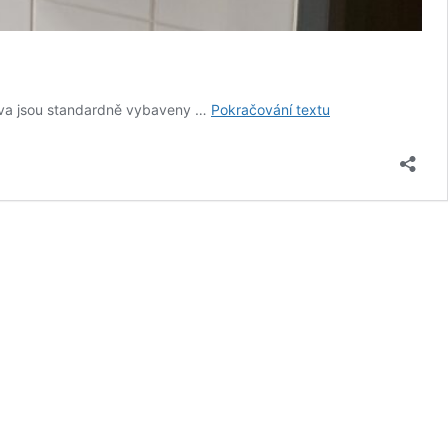
Vložky
rava jsou standardně vybaveny …
Pokračování textu
do
škol
–
bezpečí
a
komfort
bez
bariér