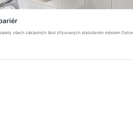
bariér
í toalety všech základních škol zřizovaných statutárním městem Ost